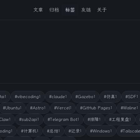
文章
归档
标签
友链
关于
#ai
#vibecoding
#claude
#Gazebo
#仿真
#SDF
1
1
1
1
1
1
#Ubuntu
#Astro
#Vercel
#GitHub Pages
#Waline
1
1
1
1
1
Claw
#sub2api
#Telegram Bot
#排障
#工程复盘
1
1
1
1
1
oding
#计算机
#总结
#记录
#Windows
#Tailscal
1
1
1
1
1