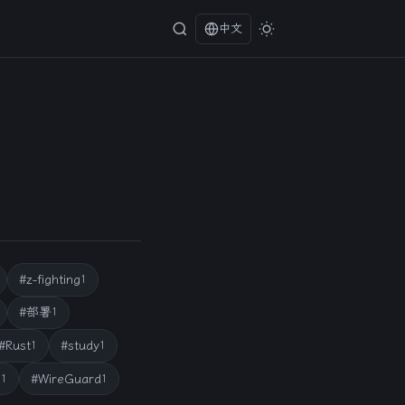
中文
#z-fighting
1
#部署
1
#Rust
#study
1
1
e
#WireGuard
1
1