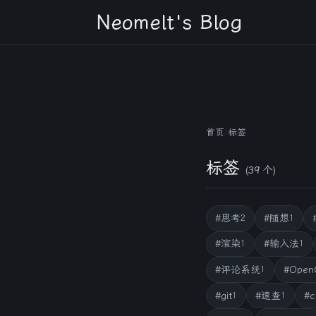
Neomelt's Blog
首页
/
标签
标签
(39
个
)
#思考
#随想
2
1
#渲染
#输入法
1
1
#评论系统
#Open
1
#git
#速查
#c
1
1